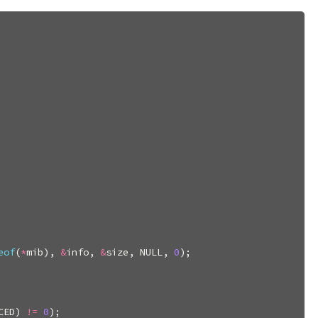
eof
(
*
mib
),
&
info
,
&
size
,
NULL
,
0
);
CED
)
!=
0
);