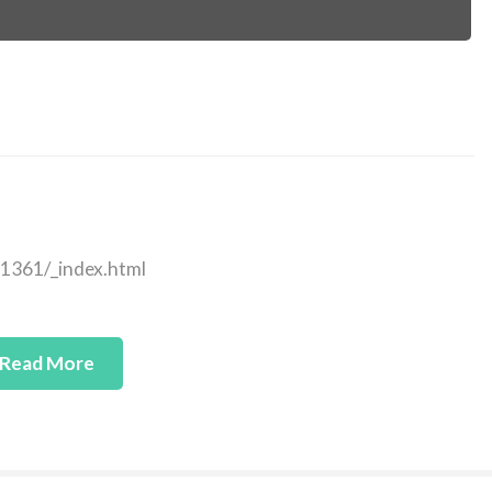
a1361/_index.html
Read More