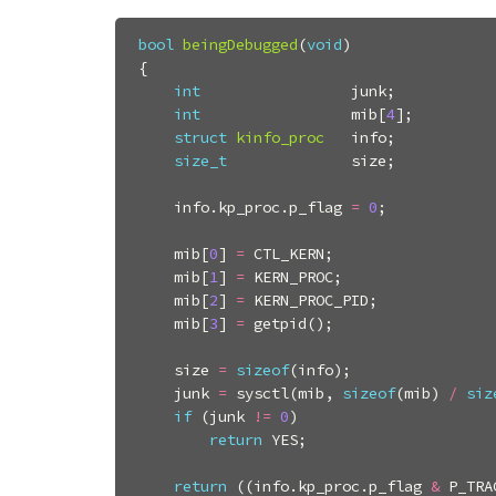
bool
beingDebugged
(
void
)
{
int
junk
;
int
mib
[
4
];
struct
kinfo_proc
info
;
size_t
size
;
info
.
kp_proc
.
p_flag
=
0
;
mib
[
0
]
=
CTL_KERN
;
mib
[
1
]
=
KERN_PROC
;
mib
[
2
]
=
KERN_PROC_PID
;
mib
[
3
]
=
getpid
();
size
=
sizeof
(
info
);
junk
=
sysctl
(
mib
,
sizeof
(
mib
)
/
siz
if
(
junk
!=
0
)
return
YES
;
return
((
info
.
kp_proc
.
p_flag
&
P_TRA